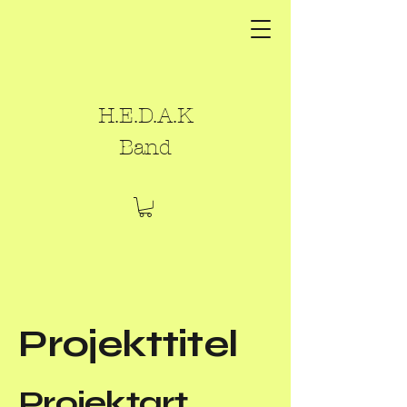
H.E.D.A.K
Band
Projekttitel
Projektart