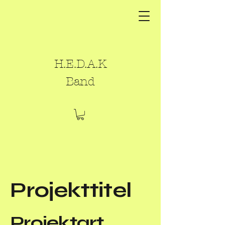
H.E.D.A.K
Band
Projekttitel
Projektart