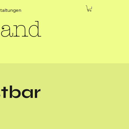
taltungen
Band
tbar